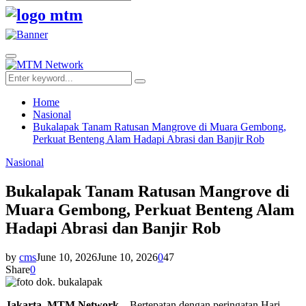
Search
for:
Facebook
Twitter
Youtube
Primary
Menu
Search
Search
for:
Home
Nasional
Bukalapak Tanam Ratusan Mangrove di Muara Gembong,
Perkuat Benteng Alam Hadapi Abrasi dan Banjir Rob
Nasional
Bukalapak Tanam Ratusan Mangrove di
Muara Gembong, Perkuat Benteng Alam
Hadapi Abrasi dan Banjir Rob
by
cms
June 10, 2026
June 10, 2026
0
47
Share
0
Jakarta, MTM Network –
Bertepatan dengan peringatan Hari