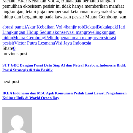
Melalui Akar Kebaikan Vol. 4, Bukalapak berharap langkah
pemulihan ekosistem pesisir ini tidak hanya memberikan manfaat
lingkungan, tetapi juga memperkuat ketahanan masyarakat yang
hidup dan bergantung pada kawasan pesisir Muara Gembong.
san
abrasi pantai
Akar Kebaikan Vol 4
banjir rob
Bekasi
Bukalapak
Hari
Lingkungan Hidup Sedunia
konservasi mangrove
lingkungan
hidup
Muara Gembong
Pelindo
penanaman mangrove
restorasi
pesisir
Victor Putra Lesmana
Visi Jaya Indonesia
Share
0
previous post
STT GDC Bangun Pusat Data Siap AI dan Netral Karbon, Indonesia Bidik
Posisi Strategis di Asia Pasifik
next post
IKEA Indonesia dan MSC Ajak Konsumen Peduli Laut Lewat Pengalaman
Kuliner Unik di World Ocean Day