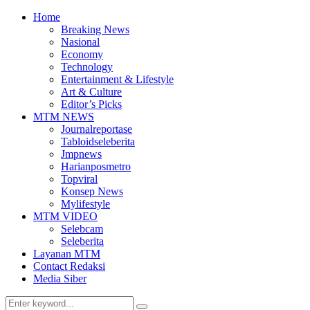
Home
Breaking News
Nasional
Economy
Technology
Entertainment & Lifestyle
Art & Culture
Editor’s Picks
MTM NEWS
Journalreportase
Tabloidseleberita
Jmpnews
Harianposmetro
Topviral
Konsep News
Mylifestyle
MTM VIDEO
Selebcam
Seleberita
Layanan MTM
Contact Redaksi
Media Siber
Search