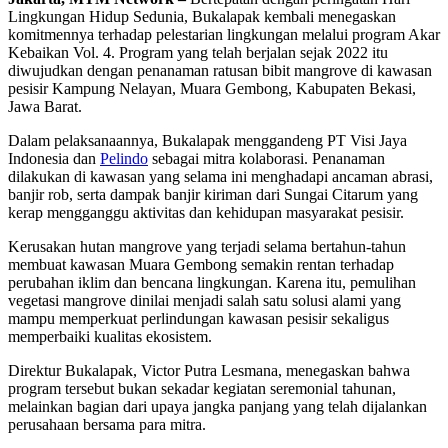
Lingkungan Hidup Sedunia, Bukalapak kembali menegaskan
komitmennya terhadap pelestarian lingkungan melalui program Akar
Kebaikan Vol. 4. Program yang telah berjalan sejak 2022 itu
diwujudkan dengan penanaman ratusan bibit mangrove di kawasan
pesisir Kampung Nelayan, Muara Gembong, Kabupaten Bekasi,
Jawa Barat.
Dalam pelaksanaannya, Bukalapak menggandeng PT Visi Jaya
Indonesia dan
Pelindo
sebagai mitra kolaborasi. Penanaman
dilakukan di kawasan yang selama ini menghadapi ancaman abrasi,
banjir rob, serta dampak banjir kiriman dari Sungai Citarum yang
kerap mengganggu aktivitas dan kehidupan masyarakat pesisir.
Kerusakan hutan mangrove yang terjadi selama bertahun-tahun
membuat kawasan Muara Gembong semakin rentan terhadap
perubahan iklim dan bencana lingkungan. Karena itu, pemulihan
vegetasi mangrove dinilai menjadi salah satu solusi alami yang
mampu memperkuat perlindungan kawasan pesisir sekaligus
memperbaiki kualitas ekosistem.
Direktur Bukalapak, Victor Putra Lesmana, menegaskan bahwa
program tersebut bukan sekadar kegiatan seremonial tahunan,
melainkan bagian dari upaya jangka panjang yang telah dijalankan
perusahaan bersama para mitra.