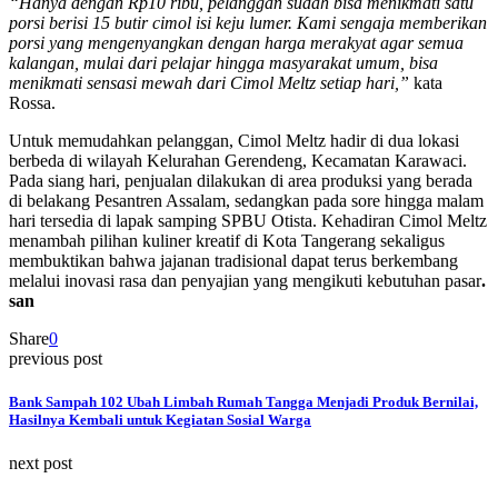
“Hanya dengan Rp10 ribu, pelanggan sudah bisa menikmati satu
porsi berisi 15 butir cimol isi keju lumer. Kami sengaja memberikan
porsi yang mengenyangkan dengan harga merakyat agar semua
kalangan, mulai dari pelajar hingga masyarakat umum, bisa
menikmati sensasi mewah dari Cimol Meltz setiap hari,”
kata
Rossa.
Untuk memudahkan pelanggan, Cimol Meltz hadir di dua lokasi
berbeda di wilayah Kelurahan Gerendeng, Kecamatan Karawaci.
Pada siang hari, penjualan dilakukan di area produksi yang berada
di belakang Pesantren Assalam, sedangkan pada sore hingga malam
hari tersedia di lapak samping SPBU Otista. Kehadiran Cimol Meltz
menambah pilihan kuliner kreatif di Kota Tangerang sekaligus
membuktikan bahwa jajanan tradisional dapat terus berkembang
melalui inovasi rasa dan penyajian yang mengikuti kebutuhan pasar
.
san
Share
0
previous post
Bank Sampah 102 Ubah Limbah Rumah Tangga Menjadi Produk Bernilai,
Hasilnya Kembali untuk Kegiatan Sosial Warga
next post