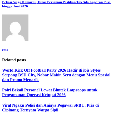
Bekasi Siaga Kemarau, Dinas Pertanian Pastikan Tak Ada Laporan Puso
hingga Juni 2026
cms
Related posts
World Kick Off Football Party 2026 Hadir di ibis Styles
Serpong BSD City, Nobar Makin Seru dengan Menu Spesial
dan Promo Menarik
Polri Bekali Personel Lewat Bimtek Latpraops untuk
Pengamanan Operasi Ketupat 2026
Viral Ngaku Polisi dan Aniaya Pegawai SPBU, Pria di
Cipinang Ternyata Warga Sipil