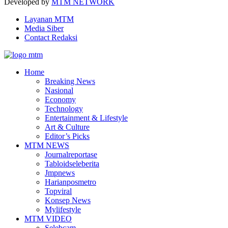
Developed by
MTM NETWORK
Layanan MTM
Media Siber
Contact Redaksi
Facebook
Twitter
Youtube
Home
Breaking News
Nasional
Economy
Technology
Entertainment & Lifestyle
Art & Culture
Editor’s Picks
MTM NEWS
Journalreportase
Tabloidseleberita
Jmpnews
Harianposmetro
Topviral
Konsep News
Mylifestyle
MTM VIDEO
Selebcam