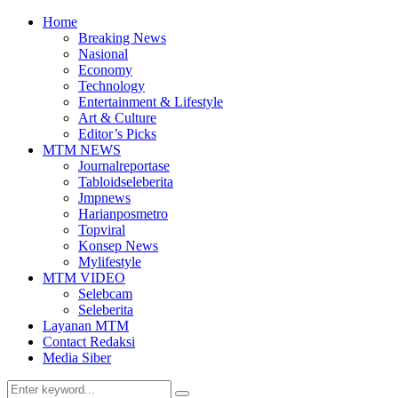
Home
Breaking News
Nasional
Economy
Technology
Entertainment & Lifestyle
Art & Culture
Editor’s Picks
MTM NEWS
Journalreportase
Tabloidseleberita
Jmpnews
Harianposmetro
Topviral
Konsep News
Mylifestyle
MTM VIDEO
Selebcam
Seleberita
Layanan MTM
Contact Redaksi
Media Siber
Search