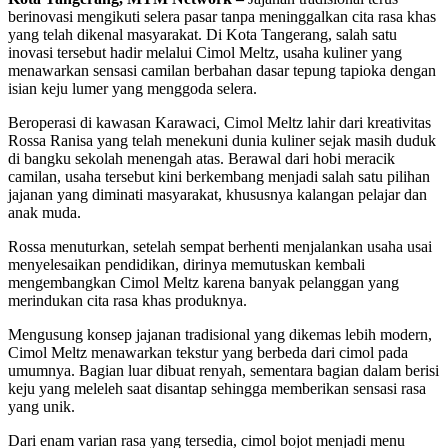
berinovasi mengikuti selera pasar tanpa meninggalkan cita rasa khas
yang telah dikenal masyarakat. Di Kota Tangerang, salah satu
inovasi tersebut hadir melalui Cimol Meltz, usaha kuliner yang
menawarkan sensasi camilan berbahan dasar tepung tapioka dengan
isian keju lumer yang menggoda selera.
Beroperasi di kawasan Karawaci, Cimol Meltz lahir dari kreativitas
Rossa Ranisa yang telah menekuni dunia kuliner sejak masih duduk
di bangku sekolah menengah atas. Berawal dari hobi meracik
camilan, usaha tersebut kini berkembang menjadi salah satu pilihan
jajanan yang diminati masyarakat, khususnya kalangan pelajar dan
anak muda.
Rossa menuturkan, setelah sempat berhenti menjalankan usaha usai
menyelesaikan pendidikan, dirinya memutuskan kembali
mengembangkan Cimol Meltz karena banyak pelanggan yang
merindukan cita rasa khas produknya.
Mengusung konsep jajanan tradisional yang dikemas lebih modern,
Cimol Meltz menawarkan tekstur yang berbeda dari cimol pada
umumnya. Bagian luar dibuat renyah, sementara bagian dalam berisi
keju yang meleleh saat disantap sehingga memberikan sensasi rasa
yang unik.
Dari enam varian rasa yang tersedia, cimol bojot menjadi menu