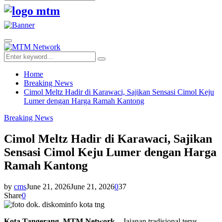
Search
for:
Facebook
Twitter
Youtube
Primary
Menu
Search
Search
for:
Home
Breaking News
Cimol Meltz Hadir di Karawaci, Sajikan Sensasi Cimol Keju
Lumer dengan Harga Ramah Kantong
Breaking News
Cimol Meltz Hadir di Karawaci, Sajikan
Sensasi Cimol Keju Lumer dengan Harga
Ramah Kantong
by
cms
June 21, 2026
June 21, 2026
0
37
Share
0
Kota Tangerang, MTM Network –
Jajanan tradisional terus