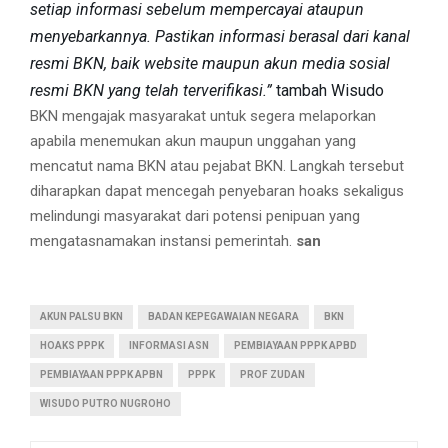
setiap informasi sebelum mempercayai ataupun
menyebarkannya. Pastikan informasi berasal dari kanal
resmi BKN, baik website maupun akun media sosial
resmi BKN yang telah terverifikasi.”
tambah Wisudo
BKN mengajak masyarakat untuk segera melaporkan
apabila menemukan akun maupun unggahan yang
mencatut nama BKN atau pejabat BKN. Langkah tersebut
diharapkan dapat mencegah penyebaran hoaks sekaligus
melindungi masyarakat dari potensi penipuan yang
mengatasnamakan instansi pemerintah.
san
AKUN PALSU BKN
BADAN KEPEGAWAIAN NEGARA
BKN
HOAKS PPPK
INFORMASI ASN
PEMBIAYAAN PPPK APBD
PEMBIAYAAN PPPK APBN
PPPK
PROF ZUDAN
WISUDO PUTRO NUGROHO