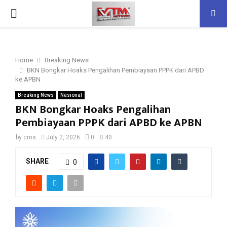
PRIMARY
MENU
Home
Breaking News
BKN Bongkar Hoaks Pengalihan Pembiayaan PPPK dari APBD
ke APBN
Breaking News
Nasional
BKN Bongkar Hoaks Pengalihan
Pembiayaan PPPK dari APBD ke APBN
by
cms
July 2, 2026
0
40
SHARE
0